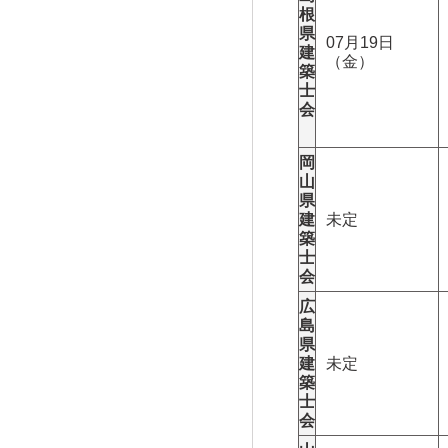
根
県
07月19日
建
（金）
築
士
会
岡
山
県
建
未定
築
士
会
広
島
県
建
未定
築
士
会