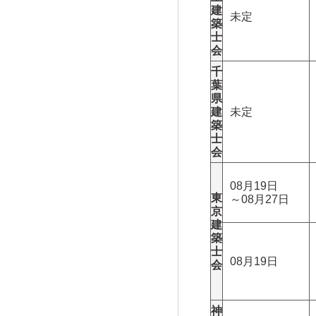
建
未定
築
士
会
千
葉
県
建
未定
築
士
会
08月19日
東
～08月27日
京
建
築
士
08月19日
会
神