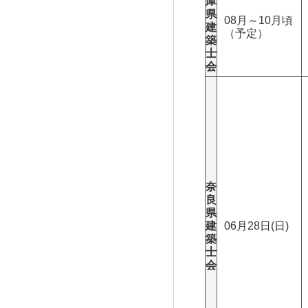
庫
県
08月～10月頃
建
（予定）
築
士
会
奈
良
県
建
06月28日(日)
築
士
会