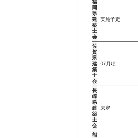
福
岡
県
建
実施予定
築
士
会
佐
賀
県
建
07月頃
築
士
会
長
崎
県
建
未定
築
士
会
熊