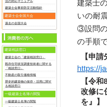
建築士の
法の対応マニュアル
建築士会事前防災活動指針
いの耐
建築士会全国大会
過去の全国大会
③設問
の手順で
建築相談窓口
【申請
建築士会の「建築相談窓口」
既存住宅状況調査技術者に関する
https://j
「相談窓口」
不動産の取引価格情報
【令和
歴史的建造物の保存・活用に関す
る相談窓口
改修に
一級建築士名簿の閲覧
を』】
一級建築士名簿の閲覧