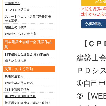
記念講
女性委員会
※記念講演の
まちづくり委員会
途中からご視
スマートウェルネス住宅等推進モ
デル事業
令和8年度「
建築士の日事業
建築士SDGｓ行動宣言
【ＣＰ
日本建築士会連合会 建築作品
賞
日本建築士会連合会 建築作品賞
建築士
過去の入賞作品
ＰＤシ
災害に対する活動
災害関連情報
①自己申
建築士会の災害対応
熊本地震関連情報
②【W
東日本大震災関連情報
被災歴史的建造物の調査・復旧方