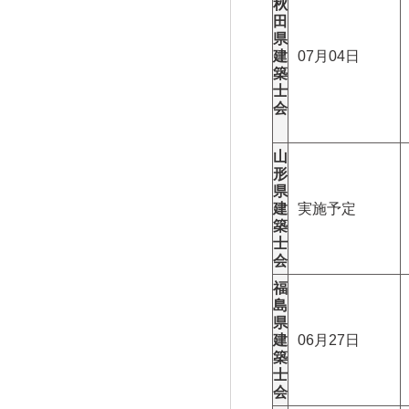
秋
田
県
建
07月04日
築
士
会
山
形
県
建
実施予定
築
士
会
福
島
県
建
06月27日
築
士
会