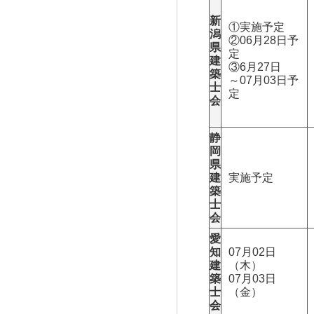
新
①実施予定
潟
②06月28日予
県
定
建
③6月27日
築
～07月03日予
士
定
会
静
岡
県
建
実施予定
築
士
会
愛
知
07月02日
建
（木）
築
07月03日
士
（金）
会