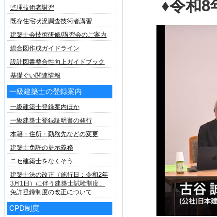
♦令和
監理技術者講習
既存住宅状況調査技術者講習
建築士会技術研修/講習会のご案内
総合図作成ガイドライン
設計図書整合性向上ガイドブック
基礎ぐい関連情報
一級建築士の登録案内
一級建築士登録案内ほか
一級建築士登録証明書の発行
本籍・住所・勤務先などの変更
建築士免許の提示義務
ニセ建築士をなくそう
建築士法の改正（施行日：令和2年
3月1日）に伴う建築士試験制度、
免許登録制度の改正について
CPD制度