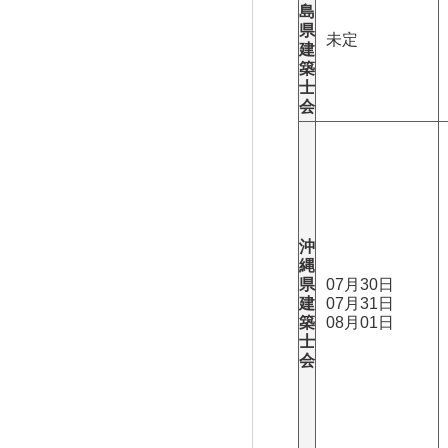
島
県
未定
建
築
士
会
沖
縄
県
07月30日
建
07月31日
築
08月01日
士
会