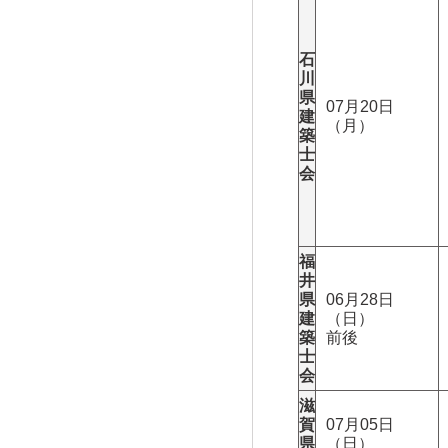
石
川
県
07月20日
建
（月）
築
士
会
福
井
県
06月28日
建
（日）
築
前後
士
会
滋
賀
07月05日
県
（日）