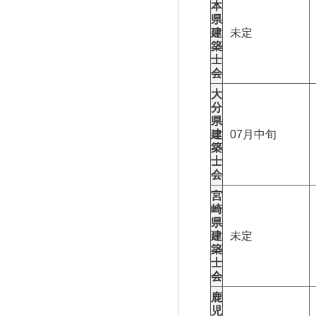
本
県
建
未定
築
士
会
大
分
県
建
07月中旬
築
士
会
宮
崎
県
建
未定
築
士
会
鹿
児