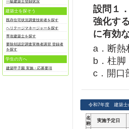
一級建築士登録状況
設問１
建築士を探そう
強化す
既存住宅状況調査技術者を探す
ヘリテージマネージャーを探す
に有効
専攻建築士を探す
要除却認定調査実務者講習 登録者
a．断熱
を探す
b．柱
学生の方へ
建築甲子園 実施・応募要項
c．開口
令和7年度 建築士
名
実施予定日
称