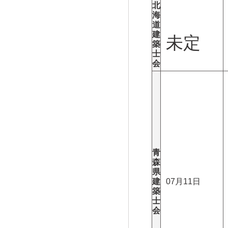
北
海
道
建
未定
築
士
会
青
森
県
建
07月11日
築
士
会