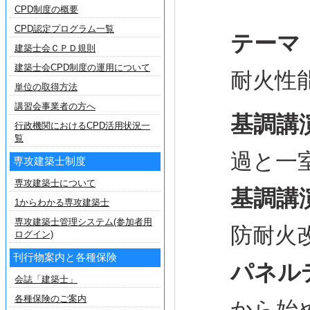
CPD制度の概要
CPD認定プログラム一覧
テーマ
建築士会ＣＰＤ規則
建築士会CPD制度の運用について
耐火性
単位の取得方法
講習会事業者の方へ
基調講
行政機関におけるCPD活用状況一
覧
過と一
専攻建築士制度
専攻建築士について
基調講
1からわかる専攻建築士
専攻建築士管理システム(参加者用
防耐火
ログイン)
刊行物案内と各種保険
パネル
会誌「建築士」
各種保険のご案内
から始