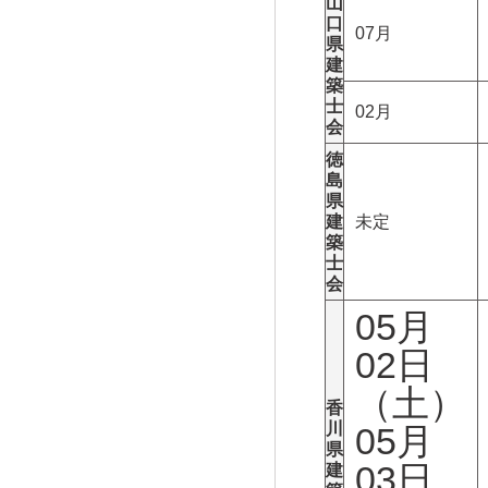
山
口
07月
県
建
築
士
02月
会
徳
島
県
建
未定
築
士
会
05月
02日
（土）
香
川
05月
県
03日
建