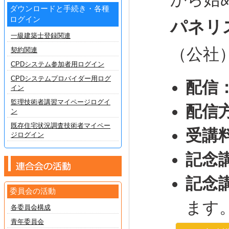
ダウンロードと手続き・各種
ログイン
パネリ
一級建築士登録関連
（公社
契約関連
CPDシステム参加者用ログイン
CPDシステムプロバイダー用ログ
配信
イン
監理技術者講習マイページログイ
配信
ン
既存住宅状況調査技術者マイペー
受講
ジログイン
記念
記念
委員会の活動
ます
各委員会構成
青年委員会