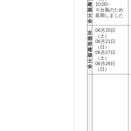
建
10:00~
築
※台風のため
士
延期しました
会
06月20日
京
（土）
都
06月21日
府
（日）
建
06月27日
築
（土）
士
06月28日
会
（日）