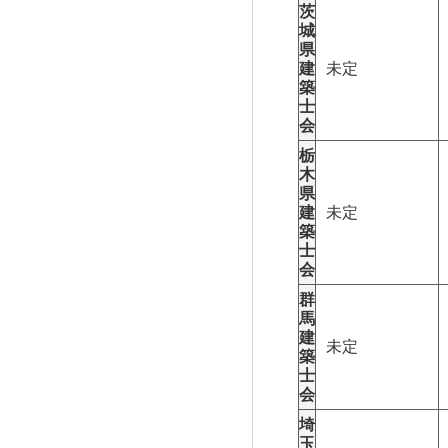
茨
城
県
建
未定
築
士
会
栃
木
県
建
未定
築
士
会
群
馬
建
未定
築
士
会
埼
玉