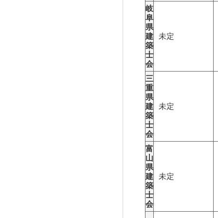
岐
阜
県
建
未定
築
士
会
三
重
県
建
未定
築
士
会
富
山
県
建
未定
築
士
会