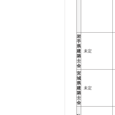
岩
手
県
建
未定
築
士
会
宮
城
県
建
未定
築
士
会