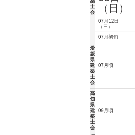
築
（日）
士
会
07月12日
（日）
07月初旬
愛
媛
県
建
07月頃
築
士
会
高
知
県
建
09月頃
築
士
会