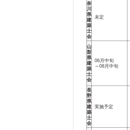
奈
川
県
未定
建
築
士
会
山
梨
県
06月中旬
建
～08月中旬
築
士
会
長
野
県
建
実施予定
築
士
会