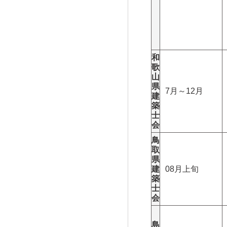
和
歌
山
県
7月～12月
建
築
士
会
鳥
取
県
建
08月上旬
築
士
会
島