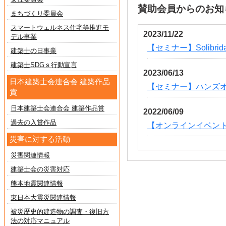
賛助会員からのお知
まちづくり委員会
スマートウェルネス住宅等推進モ
2023/11/22
デル事業
【セミナー】Solibr
建築士の日事業
建築士SDGｓ行動宣言
2023/06/13
日本建築士会連合会 建築作品
【セミナー】ハンズオンセ
賞
日本建築士会連合会 建築作品賞
2022/06/09
過去の入賞作品
【オンラインイベント
災害に対する活動
災害関連情報
建築士会の災害対応
熊本地震関連情報
東日本大震災関連情報
被災歴史的建造物の調査・復旧方
法の対応マニュアル