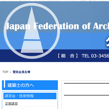
TOP
＞
賛助会員名簿
講習会・技術情報
定期講習