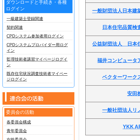
ダウンロードと手続き・各種
ログイン
一般財団法人日本建
一級建築士登録関連
日本住宅品質検
契約関連
CPDシステム参加者用ログイン
公益財団法人 日本
CPDシステムプロバイダー用ログ
イン
監理技術者講習マイページログイ
福井コンピュータ
ン
既存住宅状況調査技術者マイペー
ベクターワーク
ジログイン
安田
一般社団法人リ
委員会の活動
各委員会構成
YKK 
青年委員会
女性委員会