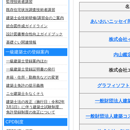
監理技術者講習
名
既存住宅状況調査技術者講習
建築士会技術研修/講習会のご案内
あいおいニッセイ
総合図作成ガイドライン
設計図書整合性向上ガイドブック
株式会社
基礎ぐい関連情報
一級建築士の登録案内
内山鑑
一級建築士登録案内ほか
一級建築士登録証明書の発行
株式会社
本籍・住所・勤務先などの変更
グラフィソフト
建築士免許の提示義務
ニセ建築士をなくそう
一般財団法人建
建築士法の改正（施行日：令和2年
3月1日）に伴う建築士試験制度、
免許登録制度の改正について
一般財団法人建築コ
CPD制度