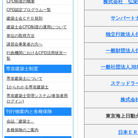
CPD制度の概要
株式会社 弘栄
CPD認定プログラム一覧
サンパート
建築士会ＣＰＤ規則
建築士会CPD制度の運用について
独立行政法人
単位の取得方法
講習会事業者の方へ
一般財団法人
行政機関におけるCPD活用状況一
覧
一般社団法人JB
専攻建築士制度
専攻建築士について
ステッドラ
1からわかる専攻建築士
専攻建築士管理システム(参加者用
株式会
ログイン)
刊行物案内と各種保険
東京海上日動
会誌「建築士」
各種保険のご案内
日本ＥＲ