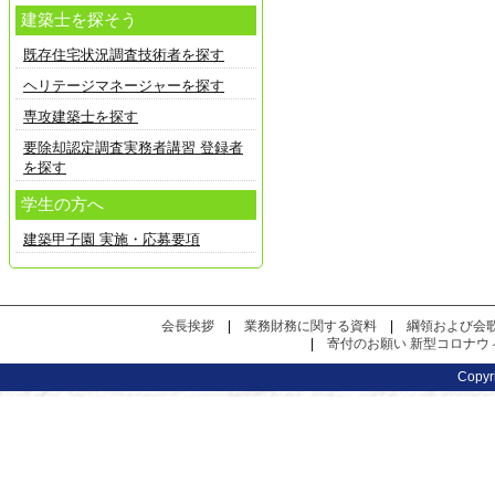
建築士を探そう
既存住宅状況調査技術者を探す
ヘリテージマネージャーを探す
専攻建築士を探す
要除却認定調査実務者講習 登録者
を探す
学生の方へ
建築甲子園 実施・応募要項
会長挨拶
|
業務財務に関する資料
|
綱領および会
|
寄付のお願い
新型コロナウ
Copy