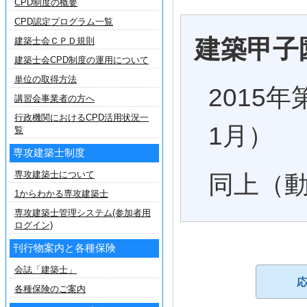
CPD制度の概要
CPD認定プログラム一覧
建築甲子
建築士会ＣＰＤ規則
建築士会CPD制度の運用について
単位の取得方法
2015
講習会事業者の方へ
行政機関におけるCPD活用状況一
1月）
覧
専攻建築士制度
専攻建築士について
同上（
1からわかる専攻建築士
専攻建築士管理システム(参加者用
ログイン)
刊行物案内と各種保険
会誌「建築士」
各種保険のご案内