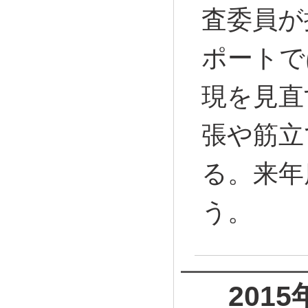
査委員が
ポートで
現を見直
張や筋立
る。来年
う。
201