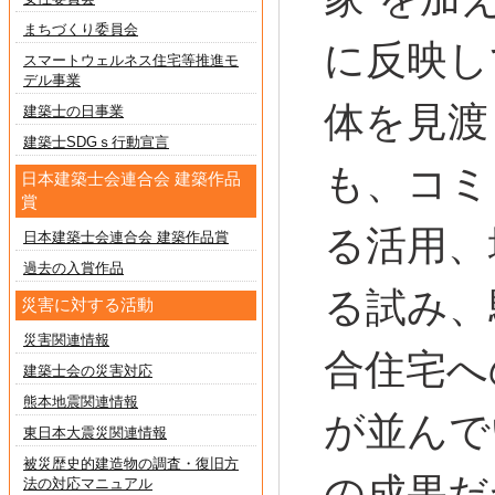
まちづくり委員会
に反映し
スマートウェルネス住宅等推進モ
デル事業
体を見渡
建築士の日事業
建築士SDGｓ行動宣言
も、コミ
日本建築士会連合会 建築作品
賞
る活用、
日本建築士会連合会 建築作品賞
過去の入賞作品
る試み、
災害に対する活動
災害関連情報
合住宅へ
建築士会の災害対応
熊本地震関連情報
が並んで
東日本大震災関連情報
被災歴史的建造物の調査・復旧方
の成果だ
法の対応マニュアル