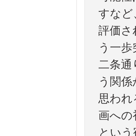
すなど
評価さ
う一歩
二条通
う関係
思われ
画への
という