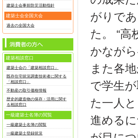
建築士会事前防災活動指針
がりであ
建築士会全国大会
過去の全国大会
た。 “
かながら
建築相談窓口
また各地
建築士会の「建築相談窓口」
既存住宅状況調査技術者に関する
「相談窓口」
で学生が
不動産の取引価格情報
歴史的建造物の保存・活用に関す
た一人と
る相談窓口
一級建築士名簿の閲覧
進めるに
一級建築士名簿の閲覧
一級建築士登録状況
が目につ