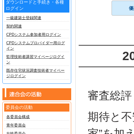
ダウンロードと手続き・各種
ログイン
一級建築士登録関連
契約関連
CPDシステム参加者用ログイン
CPDシステムプロバイダー用ログ
イン
2
監理技術者講習マイページログイ
ン
既存住宅状況調査技術者マイペー
ジログイン
審査総評
委員会の活動
期待と不
各委員会構成
青年委員会
家”を加
女性委員会