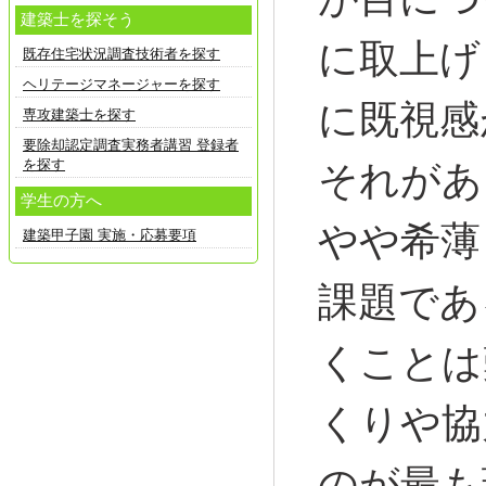
建築士を探そう
に取上げ
既存住宅状況調査技術者を探す
ヘリテージマネージャーを探す
に既視感
専攻建築士を探す
要除却認定調査実務者講習 登録者
を探す
それがあ
学生の方へ
やや希薄
建築甲子園 実施・応募要項
課題であ
くことは
くりや協
のが最も