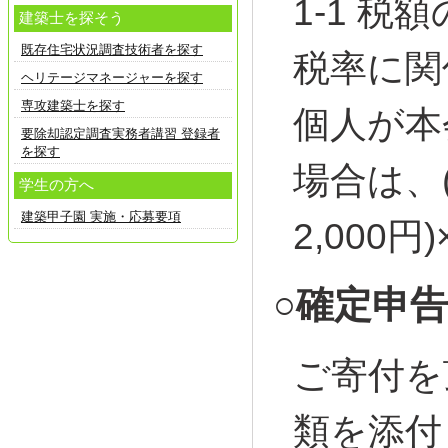
1-1 税
建築士を探そう
既存住宅状況調査技術者を探す
税率に関
ヘリテージマネージャーを探す
専攻建築士を探す
個人が本
要除却認定調査実務者講習 登録者
を探す
場合は、
学生の方へ
建築甲子園 実施・応募要項
2,000
○確定申
ご寄付を
類を添付