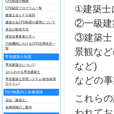
CPD制度の概要
①建築士
CPD認定プログラム一覧
建築士会ＣＰＤ規則
②一級建
建築士会CPD制度の運用について
単位の取得方法
③建築士
講習会事業者の方へ
行政機関におけるCPD活用状況一
覧
景観など
専攻建築士制度
など)
専攻建築士について
1からわかる専攻建築士
などの事
専攻建築士管理システム(参加者用
ログイン)
刊行物案内と各種保険
これらの
会誌「建築士」
各種保険のご案内
われてお