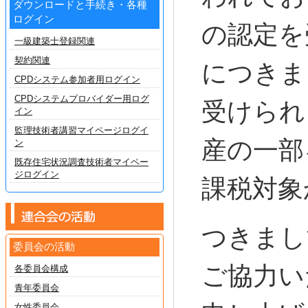
ダウンロードと手続き・各種
ログイン
の認定を
一級建築士登録関連
契約関連
につきま
CPDシステム参加者用ログイン
CPDシステムプロバイダー用ログ
受けられ
イン
監理技術者講習マイページログイ
産の一部
ン
既存住宅状況調査技術者マイペー
ジログイン
課税対象
つきまし
委員会の活動
ご協力い
各委員会構成
青年委員会
女性委員会