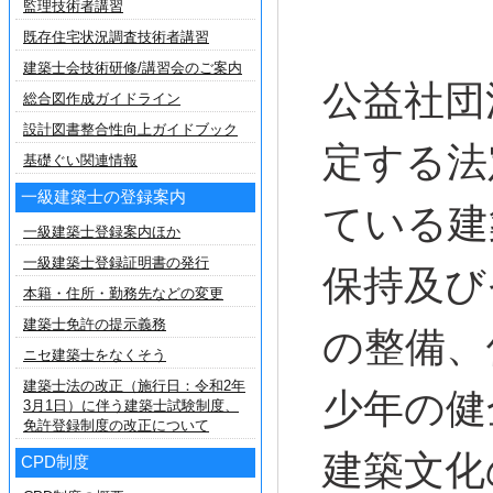
監理技術者講習
既存住宅状況調査技術者講習
建築士会技術研修/講習会のご案内
公益社団
総合図作成ガイドライン
設計図書整合性向上ガイドブック
定する法
基礎ぐい関連情報
一級建築士の登録案内
ている建
一級建築士登録案内ほか
一級建築士登録証明書の発行
保持及び
本籍・住所・勤務先などの変更
建築士免許の提示義務
の整備、
ニセ建築士をなくそう
建築士法の改正（施行日：令和2年
少年の健
3月1日）に伴う建築士試験制度、
免許登録制度の改正について
建築文化
CPD制度