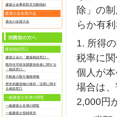
建築士会事前防災活動指針
除」の制
建築士会全国大会
らか有利
過去の全国大会
1. 所得
建築相談窓口
税率に関
建築士会の「建築相談窓口」
既存住宅状況調査技術者に関する
個人が本
「相談窓口」
不動産の取引価格情報
場合は、
歴史的建造物の保存・活用に関す
る相談窓口
一級建築士名簿の閲覧
2,00
一級建築士名簿の閲覧
一級建築士登録状況