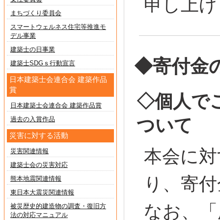
申し上げ
まちづくり委員会
スマートウェルネス住宅等推進モ
デル事業
建築士の日事業
◆寄付金
建築士SDGｓ行動宣言
日本建築士会連合会 建築作品
賞
◇個人で
日本建築士会連合会 建築作品賞
過去の入賞作品
ついて
災害に対する活動
本会に対
災害関連情報
建築士会の災害対応
り、寄付
熊本地震関連情報
東日本大震災関連情報
なお、「
被災歴史的建造物の調査・復旧方
法の対応マニュアル