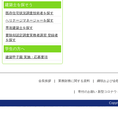
建築士を探そう
既存住宅状況調査技術者を探す
ヘリテージマネージャーを探す
専攻建築士を探す
要除却認定調査実務者講習 登録者
を探す
学生の方へ
建築甲子園 実施・応募要項
会長挨拶
|
業務財務に関する資料
|
綱領および会
|
寄付のお願い
新型コロナウ
Copy