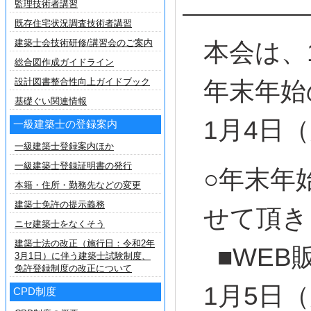
監理技術者講習
既存住宅状況調査技術者講習
建築士会技術研修/講習会のご案内
本会は、
総合図作成ガイドライン
設計図書整合性向上ガイドブック
年末年始
基礎ぐい関連情報
1月4日
一級建築士の登録案内
一級建築士登録案内ほか
一級建築士登録証明書の発行
○年末年
本籍・住所・勤務先などの変更
建築士免許の提示義務
せて頂き
ニセ建築士をなくそう
建築士法の改正（施行日：令和2年
■WEB販
3月1日）に伴う建築士試験制度、
免許登録制度の改正について
1月5日
CPD制度