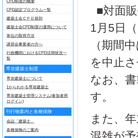
CPD制度の概要
■対面販売
CPD認定プログラム一覧
建築士会ＣＰＤ規則
1月5日
建築士会CPD制度の運用について
単位の取得方法
（期間中
講習会事業者の方へ
行政機関におけるCPD活用状況一
覧
を中止さ
専攻建築士制度
なお、書
専攻建築士について
1からわかる専攻建築士
す。
専攻建築士管理システム(参加者用
ログイン)
刊行物案内と各種保険
また、年
会誌「建築士」
各種保険のご案内
混雑が予