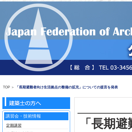
TOP
＞
「長期避難者向け生活拠点の整備の拡充」についての提言を発表
講習会・技術情報
「長期避
定期講習