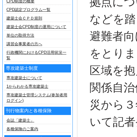
拠点につ
CPD制度の概要
CPD認定プログラム一覧
などを踏
建築士会ＣＰＤ規則
建築士会CPD制度の運用について
避難者向
単位の取得方法
講習会事業者の方へ
をとりま
行政機関におけるCPD活用状況一
覧
区域を抱
専攻建築士制度
専攻建築士について
関係自治
1からわかる専攻建築士
専攻建築士管理システム(参加者用
ログイン)
災から３
刊行物案内と各種保険
いて記者
会誌「建築士」
各種保険のご案内