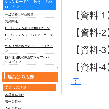
ダウンロードと手続き・各種
ログイン
【資料-1
一級建築士登録関連
契約関連
CPDシステム参加者用ログイン
【資料-2
CPDシステムプロバイダー用ログ
イン
監理技術者講習マイページログイ
【資料-3
ン
既存住宅状況調査技術者マイペー
ジログイン
【資料-4
て
委員会の活動
各委員会構成
青年委員会
女性委員会