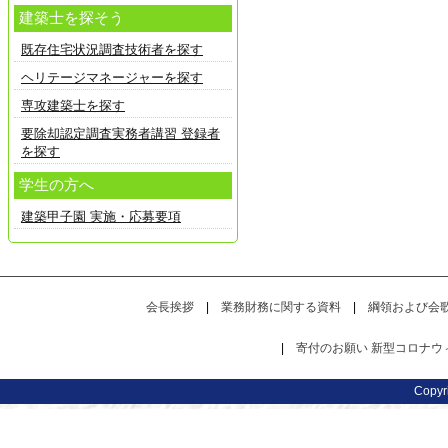
建築士を探そう
既存住宅状況調査技術者を探す
ヘリテージマネージャーを探す
専攻建築士を探す
要除却認定調査実務者講習 登録者
を探す
学生の方へ
建築甲子園 実施・応募要項
会長挨拶
|
業務財務に関する資料
|
綱領および会
|
寄付のお願い
新型コロナウ
Copy