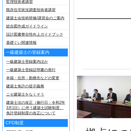
監理技術者講習
既存住宅状況調査技術者講習
建築士会技術研修/講習会のご案内
総合図作成ガイドライン
設計図書整合性向上ガイドブック
基礎ぐい関連情報
一級建築士の登録案内
一級建築士登録案内ほか
一級建築士登録証明書の発行
本籍・住所・勤務先などの変更
建築士免許の提示義務
ニセ建築士をなくそう
建築士法の改正（施行日：令和2年
3月1日）に伴う建築士試験制度、
免許登録制度の改正について
CPD制度