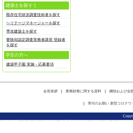
建築士を探そう
既存住宅状況調査技術者を探す
ヘリテージマネージャーを探す
専攻建築士を探す
要除却認定調査実務者講習 登録者
を探す
学生の方へ
建築甲子園 実施・応募要項
会長挨拶
|
業務財務に関する資料
|
綱領および会
|
寄付のお願い
新型コロナウ
Copy