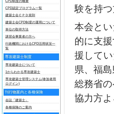
CPD制度の概要
験を持つ
CPD認定プログラム一覧
建築士会ＣＰＤ規則
建築士会CPD制度の運用について
本会とい
単位の取得方法
講習会事業者の方へ
的に支援
行政機関におけるCPD活用状況一
覧
援してい
専攻建築士制度
専攻建築士について
県、福島
1からわかる専攻建築士
専攻建築士管理システム(参加者用
総務省の
ログイン)
刊行物案内と各種保険
協力方よ
会誌「建築士」
各種保険のご案内