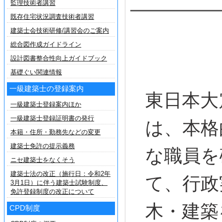
監理技術者講習
既存住宅状況調査技術者講習
建築士会技術研修/講習会のご案内
総合図作成ガイドライン
設計図書整合性向上ガイドブック
基礎ぐい関連情報
一級建築士の登録案内
東日本大
一級建築士登録案内ほか
一級建築士登録証明書の発行
は、本格
本籍・住所・勤務先などの変更
建築士免許の提示義務
な職員を
ニセ建築士をなくそう
建築士法の改正（施行日：令和2年
て、行政
3月1日）に伴う建築士試験制度、
免許登録制度の改正について
木・建築
CPD制度