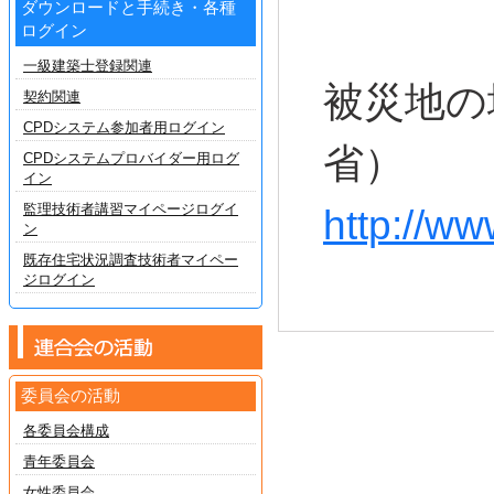
ダウンロードと手続き・各種
ログイン
一級建築士登録関連
被災地の
契約関連
CPDシステム参加者用ログイン
省）
CPDシステムプロバイダー用ログ
イン
監理技術者講習マイページログイ
http://w
ン
既存住宅状況調査技術者マイペー
ジログイン
委員会の活動
各委員会構成
青年委員会
女性委員会