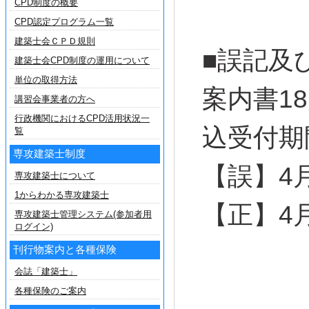
CPD制度の概要
CPD認定プログラム一覧
建築士会ＣＰＤ規則
■誤記及
建築士会CPD制度の運用について
単位の取得方法
案内書1
講習会事業者の方へ
行政機関におけるCPD活用状況一
込受付期
覧
専攻建築士制度
【誤】4
専攻建築士について
1からわかる専攻建築士
【正】4
専攻建築士管理システム(参加者用
ログイン)
刊行物案内と各種保険
会誌「建築士」
各種保険のご案内