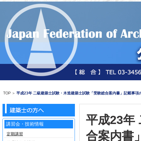
TOP
＞
平成23年 二級建築士試験・木造建築士試験「受験総合案内書」記載事項
平成23
講習会・技術情報
合案内書
定期講習