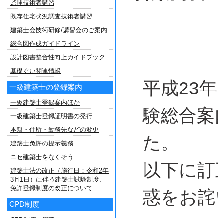
監理技術者講習
既存住宅状況調査技術者講習
建築士会技術研修/講習会のご案内
総合図作成ガイドライン
設計図書整合性向上ガイドブック
基礎ぐい関連情報
平成23
一級建築士の登録案内
一級建築士登録案内ほか
験総合案
一級建築士登録証明書の発行
本籍・住所・勤務先などの変更
た。
建築士免許の提示義務
ニセ建築士をなくそう
以下に訂
建築士法の改正（施行日：令和2年
3月1日）に伴う建築士試験制度、
免許登録制度の改正について
惑をお詫
CPD制度