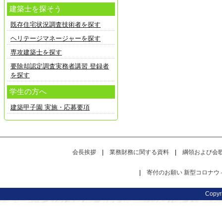
建築士を探そう
既存住宅状況調査技術者を探す
ヘリテージマネージャーを探す
専攻建築士を探す
要除却認定調査実務者講習 登録者
を探す
学生の方へ
建築甲子園 実施・応募要項
会長挨拶
|
業務財務に関する資料
|
綱領および会
|
寄付のお願い
新型コロナウ
Copy