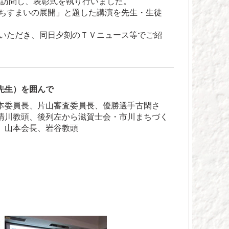
を訪問し、表彰式を執り行いました。
ちすまいの展開」と題した講演を先生・生徒
いただき、同日夕刻のＴＶニュース等でご紹
先生）を囲んで
本委員長、片山審査委員長、優勝選手古閑さ
清川教頭、後列左から滋賀士会・市川まちづく
、山本会長、岩谷教頭