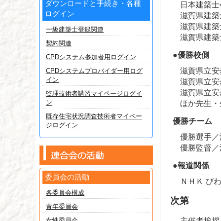
ダウンロードと手続き・各種
日本建築士
ログイン
滋賀県建築
滋賀県建築
一級建築士登録関連
滋賀県建築
契約関連
●優勝校側
CPDシステム参加者用ログイン
滋賀県立安
CPDシステムプロバイダー用ログ
イン
滋賀県立安
滋賀県立安
監理技術者講習マイページログイ
ン
ほか先生・
既存住宅状況調査技術者マイペー
優勝チーム
ジログイン
優勝選手／
優勝監督／
●報道関係
委員会の活動
ＮＨＫ び
各委員会構成
次第
青年委員会
女性委員会
主催者挨