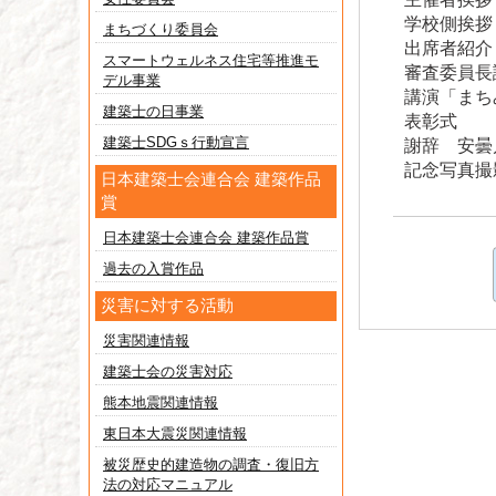
学校側挨拶
まちづくり委員会
出席者紹介
スマートウェルネス住宅等推進モ
審査委員
デル事業
講演「まち
建築士の日事業
表彰式
建築士SDGｓ行動宣言
謝辞 安曇
記念写真撮
日本建築士会連合会 建築作品
賞
日本建築士会連合会 建築作品賞
過去の入賞作品
災害に対する活動
災害関連情報
建築士会の災害対応
熊本地震関連情報
東日本大震災関連情報
被災歴史的建造物の調査・復旧方
法の対応マニュアル