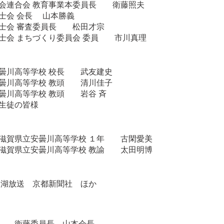
会連合会 教育事業本委員長 衛藤照夫
士会 会長 山本勝義
士会 審査委員長 松田才宗
士会 まちづくり委員会 委員 市川真理
曇川高等学校 校長 武友建史
曇川高等学校 教頭 清川佳子
曇川高等学校 教頭 岩谷 斉
生徒の皆様
滋賀県立安曇川高等学校 １年 古閑愛美
滋賀県立安曇川高等学校 教諭 太田明博
わ湖放送 京都新聞社 ほか
拶 衛藤委員長、山本会長