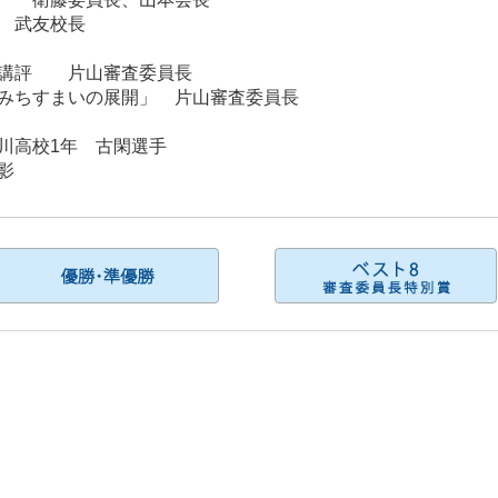
 武友校長
長講評 片山審査委員長
みちすまいの展開」 片山審査委員長
川高校1年 古閑選手
影