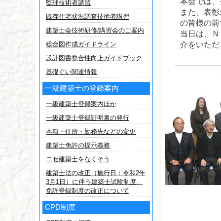
本会では、
監理技術者講習
また、表彰
既存住宅状況調査技術者講習
の皆様の前
建築士会技術研修/講習会のご案内
当日は、Ｎ
総合図作成ガイドライン
介をいただ
設計図書整合性向上ガイドブック
基礎ぐい関連情報
一級建築士の登録案内
一級建築士登録案内ほか
一級建築士登録証明書の発行
本籍・住所・勤務先などの変更
建築士免許の提示義務
ニセ建築士をなくそう
建築士法の改正（施行日：令和2年
3月1日）に伴う建築士試験制度、
免許登録制度の改正について
CPD制度