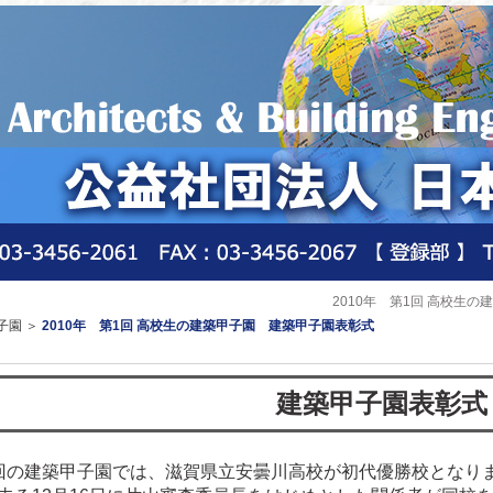
2010年 第1回 高校生
子園
＞
2010年 第1回 高校生の建築甲子園 建築甲子園表彰式
建築甲子園表彰式
回の建築甲子園では、滋賀県立安曇川高校が初代優勝校となり