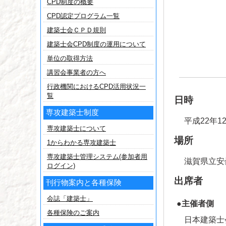
CPD制度の概要
CPD認定プログラム一覧
建築士会ＣＰＤ規則
建築士会CPD制度の運用について
単位の取得方法
講習会事業者の方へ
行政機関におけるCPD活用状況一
覧
日時
専攻建築士制度
平成22年1
専攻建築士について
場所
1からわかる専攻建築士
専攻建築士管理システム(参加者用
滋賀県立安
ログイン)
出席者
刊行物案内と各種保険
会誌「建築士」
●主催者側
各種保険のご案内
日本建築士