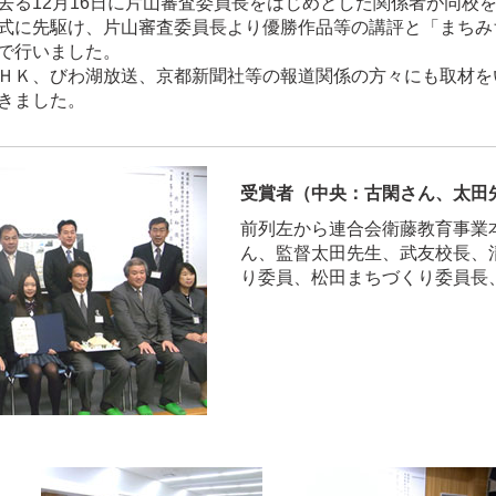
去る12月16日に片山審査委員長をはじめとした関係者が同校
式に先駆け、片山審査委員長より優勝作品等の講評と「まちみ
で行いました。
ＨＫ、びわ湖放送、京都新聞社等の報道関係の方々にも取材を
きました。
受賞者（中央：古閑さん、太田
前列左から連合会衛藤教育事業
ん、監督太田先生、武友校長、
り委員、松田まちづくり委員長